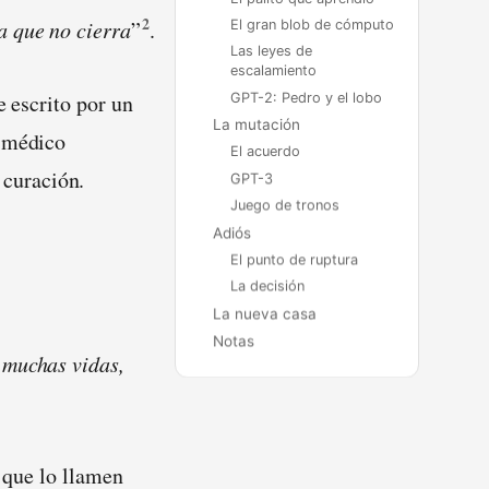
2
a que no cierra
”
.
El gran blob de cómputo
Las leyes de
escalamiento
e escrito por un
GPT-2: Pedro y el lobo
La mutación
e médico
El acuerdo
curación.
GPT-3
Juego de tronos
Adiós
El punto de ruptura
La decisión
La nueva casa
Notas
 muchas vidas,
a que lo llamen