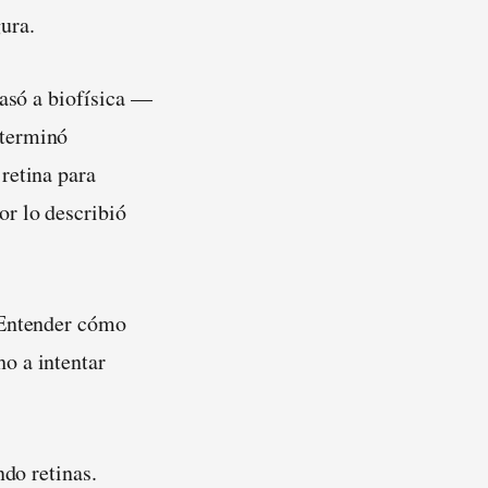
ura.
pasó a biofísica —
 terminó
retina para
or lo describió
 Entender cómo
o a intentar
ndo retinas.