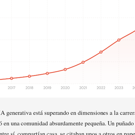
IA generativa está superando en dimensiones a la carrera
ció en una comunidad absurdamente pequeña. Un puñado 
tre sí, compartían casa, se citaban unos a otros en pape