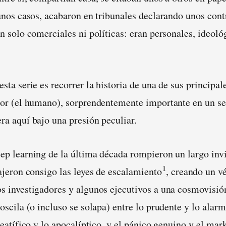
gunos casos, acabaron en tribunales declarando unos cont
n solo comerciales ni políticas: eran personales, ideoló
sta serie es recorrer la historia de una de sus principal
tor (el humano), sorprendentemente importante en un se
ra aquí bajo una presión peculiar.
ep learning de la última década rompieron un largo invi
1
rajeron consigo las leyes de escalamiento
, creando un vé
s investigadores y algunos ejecutivos a una cosmovisió
oscila (o incluso se solapa) entre lo prudente y lo alarmi
beatífico y lo apocalíptico, y el pánico genuino y el mar